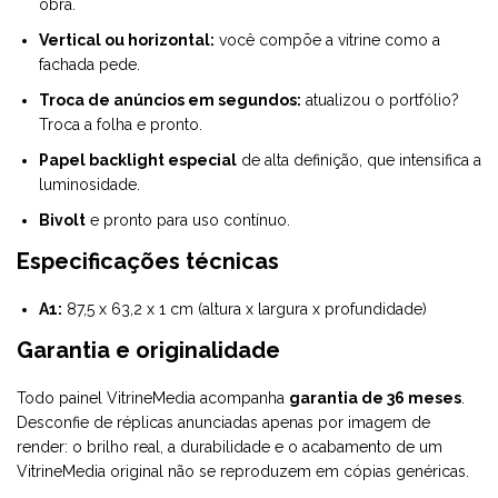
obra.
Vertical ou horizontal:
você compõe a vitrine como a
fachada pede.
Troca de anúncios em segundos:
atualizou o portfólio?
Troca a folha e pronto.
Papel backlight especial
de alta definição, que intensifica a
luminosidade.
Bivolt
e pronto para uso contínuo.
Especificações técnicas
A1:
87,5 x 63,2 x 1 cm (altura x largura x profundidade)
Garantia e originalidade
Todo painel VitrineMedia acompanha
garantia de 36 meses
.
Desconfie de réplicas anunciadas apenas por imagem de
render: o brilho real, a durabilidade e o acabamento de um
VitrineMedia original não se reproduzem em cópias genéricas.