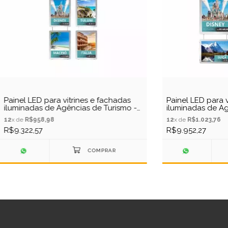
Painel LED para vitrines e fachadas
Painel LED para v
iluminadas de Agências de Turismo -
iluminadas de Ag
6 Display Tamanho A4
4 Display Tamanh
12
x de
R$958,98
12
x de
R$1.023,76
R$9.322,57
R$9.952,27