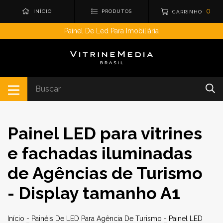
0
INÍCIO
PRODUTOS
CARRINHO
Painel De Led Para Imobiliária
Painel LED para vitrines
e fachadas iluminadas
de Agências de Turismo
- Display tamanho A1
Início
-
Painéis De LED Para Agência De Turismo
-
Painel LED