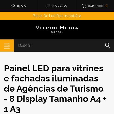
0
INÍCIO
PRODUTOS
CARRINHO
Painel De Led Para Imobiliária
Painel LED para vitrines
e fachadas iluminadas
de Agências de Turismo
- 8 Display Tamanho A4 +
1 A3