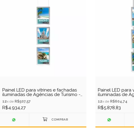
Painel LED para vitrines e fachadas
Painel LED para v
iluminadas de Agências de Turismo -
iluminadas de Ag
3 Display tamanho A4
3 Display taman
12
x de
R$507,57
12
x de
R$604,74
R$4.934,27
R$5.878,83